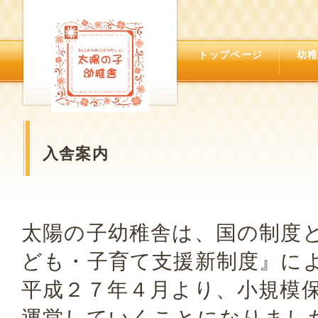
トップページ
幼
入舎案内
太陽の子幼稚舎は、国の制度
ども・子育て支援新制度』に
平成２７年４月より、小規模
運営していくことになりまし